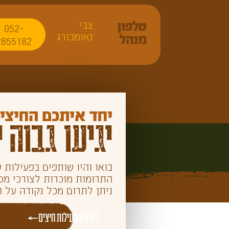
טלפון
צבי
052-
נאומבורג
מנהל
2855182
יחד איתכם החיצים
יגיעו גבוה י
בואו והיו שותפים בפעילות ש
התרומות מוכרות לצורכי מס לפ
ניתן לתרום מכל נקודה על ה
לחיזוק פעילות חיצים