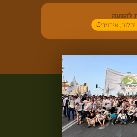
 להגעה
יהלום, איתמר