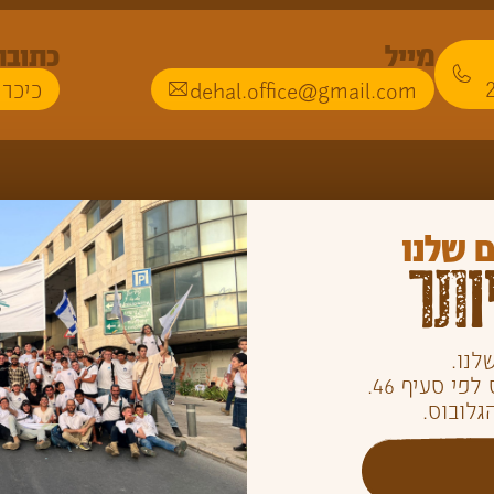
מייל
כתובת
dehal.office@gmail.com
כיכר 
 שלנו
ותר
לנו.
י סעיף 46.
גלובוס.