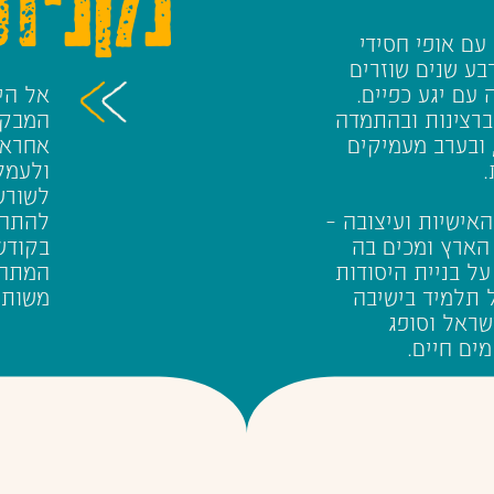
עם אופי חסידי
בע שנים שוזרים
עם יגע כפיים.
אל הי
ברצינות ובהתמדה
המבקש
 ובערב מעמיקים
אחראיי
.
ולעמל
לשורש
האישיות ועיצובה –
להתחב
 הארץ ומכים בה
בקודש
על בניית היסודות
המתהו
 תלמיד בישיבה
משותפ
שראל וסופג
ים חיים.