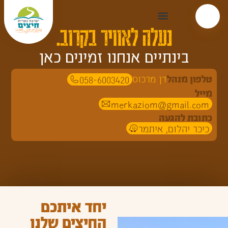
נעלה לאוויר בקרוב.
בינתיים אנחנו זמינים כאן
טלפון מנהל
דן מרכוס
058-6003420
מייל
merkaziom@gmail.com
כתובת להגעה
כיכר יהלום, איתמר
יחד איתכם
החיצים שלנו